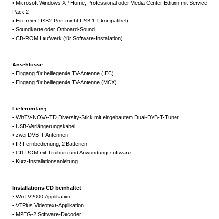
• Microsoft Windows XP Home, Professional oder Media Center Edition mit Service
Pack 2
• Ein freier USB2-Port (nicht USB 1.1 kompatibel)
• Soundkarte oder Onboard-Sound
• CD-ROM Laufwerk (für Software-Installation)
Anschlüsse
• Eingang für beiliegende TV-Antenne (IEC)
• Eingang für beiliegende TV-Antenne (MCX)
Lieferumfang
• WinTV-NOVA-TD Diversity-Stick mit eingebautem Dual-DVB-T-Tuner
• USB-Verlängerungskabel
• zwei DVB-T-Antennen
• IR-Fernbedienung, 2 Batterien
• CD-ROM mit Treibern und Anwendungssoftware
• Kurz-Installationsanleitung
Installations-CD beinhaltet
• WinTV2000-Applikation
• VTPlus Videotext-Applikation
• MPEG-2 Software-Decoder