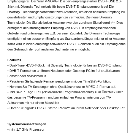
Empfangsgerät! Der WinTV-NOVA-TD ist ein empfangsstarker DVB-T-USB 2.0-
Stick mit Diversity Technologie für beste DVB-T Empfangsergebnisse! Die
Diversity- Technologie verwendet zwei Antennen, um einen besseren Empfang zu
gewährleisten und Empfangsstörungen zu vermeiden. Die neue Diversity
Technologie: Die Signale beider Antennen werden zu einem Signal vereint**. Dies
ermöglicht den störungsfreien Empfang von DVB-T in empfangsschwachen
Gebieten und unterwegs, wie z.B. bei einer Zugfahrt. Die Diversity Technologie
ermöglicht einen besseren Empfang als Standardempfänger mit nur einer Antenne,
somit wird in vielen empfangsschwachen DVB-T-Gebieten auch ein Empfang ohne
den Gebrauch der vorhandenen Dachantenne ermöglicht.
Features
• Dual-Tuner-DVB-T-Stick mit Diversity Technologie für besten DVB-T-Empfang.
• DVB-T-Fernsehen an Ihrem Notebook oder Desktop-PC im frei skalierbarem
Fenster oder Vollbildmodus.
• Pausieren Sie laufende Fernsehsendungen mit der TimeShift-Funktion.
• Nehmen Sie TV-Sendungen ohne Qualitätsverlust im MPEG-2-Format auf.
• Inklusive 7-Tage-EPG (elektronische Programmzeitschrift) zum Überblick über
das gesamte TV-Programm und zur einfachen Programmierung von TV-
Aufnahmen mit nur einem Mausklick!
• Hören Sie digitales DVB-T-Stereo-Radio*** an Ihrem Notebook oder Desktop-PC.
Systemvoraussetzungen
• min. 1.7 GHz Prozessor