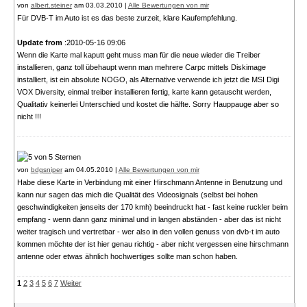
von
albert.steiner
am 03.03.2010 |
Alle Bewertungen von mir
Für DVB-T im Auto ist es das beste zurzeit, klare Kaufempfehlung.
Update from
:2010-05-16 09:06
Wenn die Karte mal kaputt geht muss man für die neue wieder die Treiber
installieren, ganz toll übehaupt wenn man mehrere Carpc mittels Diskimage
installiert, ist ein absolute NOGO, als Alternative verwende ich jetzt die MSI Digi
VOX Diversity, einmal treiber installieren fertig, karte kann getauscht werden,
Qualitativ keinerlei Unterschied und kostet die hälfte. Sorry Hauppauge aber so
nicht !!!
von
bdgsniper
am 04.05.2010 |
Alle Bewertungen von mir
Habe diese Karte in Verbindung mit einer Hirschmann Antenne in Benutzung und
kann nur sagen das mich die Qualität des Videosignals (selbst bei hohen
geschwindigkeiten jenseits der 170 kmh) beeindruckt hat - fast keine ruckler beim
empfang - wenn dann ganz minimal und in langen abständen - aber das ist nicht
weiter tragisch und vertretbar - wer also in den vollen genuss von dvb-t im auto
kommen möchte der ist hier genau richtig - aber nicht vergessen eine hirschmann
antenne oder etwas ähnlich hochwertiges sollte man schon haben.
1
2
3
4
5
6
7
Weiter