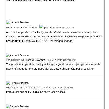
Durchschnittliche Bewertung, basierend auf
31
Meinungen
von
Rennos
am 11.04.2011 |
|
Alle Bewertungen von mir
An excellent product. Can finally watch TV while on the move without a problem
thanks to its diversity function and its ability to work well with low power processor
boards (INTEL D945GCLF2D 1.6 GHz). What a change!
von
alexmonovero
am 20.10.2010 |
Alle Bewertungen von mir
These when stopped the quality of image is good, but once you go enmarcha the
quality of image is not very good that we say. Habria that to put an amplifier
von
alcool_puro
am 28.06.2010 |
Alle Bewertungen von mir
Para quem quiser TV Digitial no carro isto é o ideal