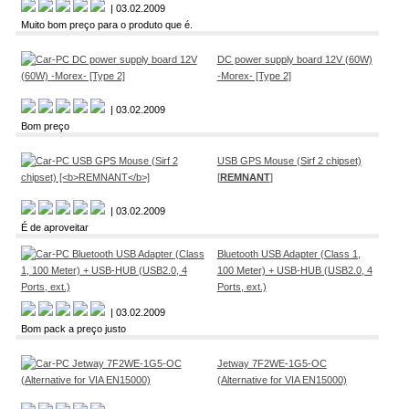
| 03.02.2009
Muito bom preço para o produto que é.
DC power supply board 12V (60W)
-Morex- [Type 2]
| 03.02.2009
Bom preço
USB GPS Mouse (Sirf 2 chipset)
[
REMNANT
]
| 03.02.2009
É de aproveitar
Bluetooth USB Adapter (Class 1,
100 Meter) + USB-HUB (USB2.0, 4
Ports, ext.)
| 03.02.2009
Bom pack a preço justo
Jetway 7F2WE-1G5-OC
(Alternative for VIA EN15000)