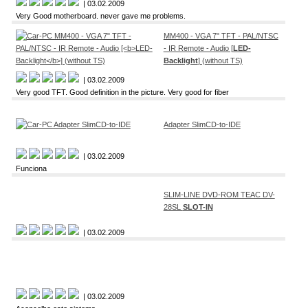
| 03.02.2009
Very Good motherboard. never gave me problems.
MM400 - VGA 7" TFT - PAL/NTSC
- IR Remote - Audio [
LED-
Backlight
] (without TS)
| 03.02.2009
Very good TFT. Good definition in the picture. Very good for fiber
Adapter SlimCD-to-IDE
| 03.02.2009
Funciona
SLIM-LINE DVD-ROM TEAC DV-
28SL
SLOT-IN
| 03.02.2009
| 03.02.2009