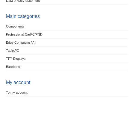
Data privacy statement
Main categories
Components
Professional CarPC/PND
Edge Computing / AI
TabletPC
TFT-Displays
Barebone
My account
To my account