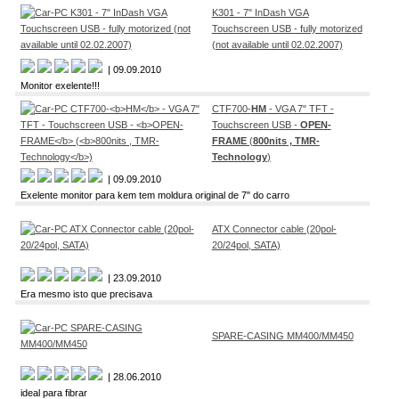
K301 - 7" InDash VGA
Touchscreen USB - fully motorized
(not available until 02.02.2007)
| 09.09.2010
Monitor exelente!!!
CTF700-
HM
- VGA 7" TFT -
Touchscreen USB -
OPEN-
FRAME
(
800nits , TMR-
Technology
)
| 09.09.2010
Exelente monitor para kem tem moldura original de 7" do carro
ATX Connector cable (20pol-
20/24pol, SATA)
| 23.09.2010
Era mesmo isto que precisava
SPARE-CASING MM400/MM450
| 28.06.2010
ideal para fibrar