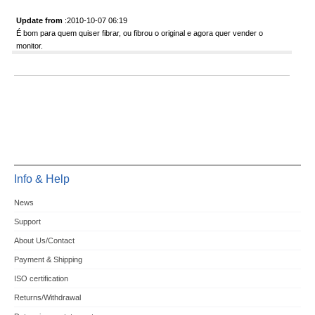
Update from
:2010-10-07 06:19
É bom para quem quiser fibrar, ou fibrou o original e agora quer vender o
monitor.
Info & Help
News
Support
About Us/Contact
Payment & Shipping
ISO certification
Returns/Withdrawal