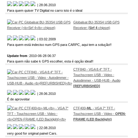
| 28.06.2010
Para quem quiser TV Digitial no carro isto é o ideal
Globalsat BU-353S4 USB GPS
Receiver (
Sirf 4
chipset)
| 03.02.2009
Para quem está indeciso num GPS para CARPC, aqui tem a solução!!
Update from
:2010-06-28 06:37
Para quem não sabe k GPS escolher, esta é opção ideal!!
CTF840 - VGA 8.4" TFT -
Touchscreen USB - Video -
Autodimmer - USB-HUB - Audio
[REFURBISHED]
| 28.06.2010
É de aproveitar
CTF400
-ML
- VGA 7" TFT -
Touchscreen USB - Video -
OPEN-
FRAME (LED Backlight)
| 22.08.2010
very good for original painel Cars.