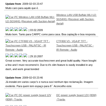
Update from
:2009-02-03 23:47
Muito caro para aquilo que é.
Wireless LAN USB Buffalo WLI-U2-
SG54HG (Receiver with Suction-
Aerial)
| 03.02.2009
Muito bom. Tanto para CARPC como para casa. Boa captação e boa resposta.
CTF800 V3 - VGA 8" TFT -
Touchscreen USB - PAL/NTSC -
IR Remote - Audio
| 29.10.2007
Great screen. Very accurate touchescreen and great build quality. Have bought
a few and I must recomend it. Due to it's slim feature is easily installed in any
dash, and work great bonded
Update from
:2009-02-03 23:46
Já instalei em varios carpc's e nunca ouvi nenhum tipo reclamação. Imagem
exelente. Para quem tem espaço para 8´´ Aconcelho este.
DC power supply board 12V (80W)
-Travla-