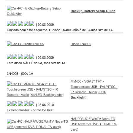
Backup-Battery Setup Guide
| 10.03.2009
Cuidado com este esquema. O diodo 1N4005 não é de 5A mas sim de 1A.
Diode 1N4005
| 09.03.2009
Este diodo NÃO É de 5A, mas sim de 1A
1N4005 - 600v 1A
MM400 - VGA 7" TFT -
Touchscreen USB - PAL/NTSC -
IR Remote - Audio [
LED-
Backlight
]
| 28.06.2010
Exelent monitor. For me the best
HAUPPAUGE WinTV Nova-TD
USB (external DVB-T DUAL TV-
card)