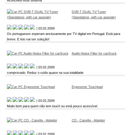
Aconcelho este sistema
DVB-T DUAL TV-Tuner
(Standalone, with car aearials)
| 03.02.2009
Os portugueses esperam anciosamente por TV digital em Portugal. Está para
breve. E isto vai ser solução!
Audio-Noise Filter for car/truck
| 03.02.2009
comprovado. Reduz o ruído quase na sua totalidade
Ergonomic Touchpad
| 03.02.2009
Muito bom para quem não tem touch ou está pouco acessível.
CD - Casette - Adapter
| 03.02.2009