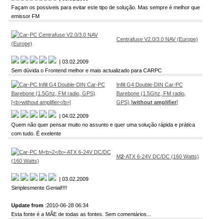
Façam os possiveis para evitar este tipo de solução. Mas sempre é melhor que
emissor FM
Centrafuse V2.0/3.0 NAV (Europe)
| 03.02.2009
Sem dúvida o Frontend melhor e mais actualizado para CARPC
Infill G4 Double-DIN Car-PC
Barebone (1.5Ghz, FM radio,
GPS) [
without amplifier
]
| 04.02.2009
Quem não quer pensar muito no assunto e quer uma solução rápida e prática
com tudo. É exelente
M
2
-ATX 6-24V DC/DC (160 Watts)
| 03.02.2009
Simplesmente Genial!!!!
Update from
:2010-06-28 06:34
Esta fonte é a MÃE de todas as fontes. Sem comentários...