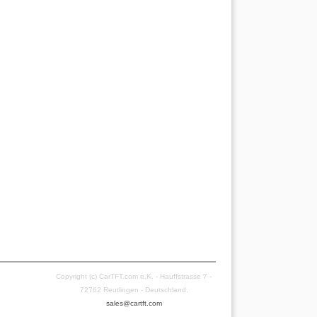
Copyright (c) CarTFT.com e.K. - Hauffstrasse 7 -
72762 Reutlingen - Deutschland.
sales@cartft.com