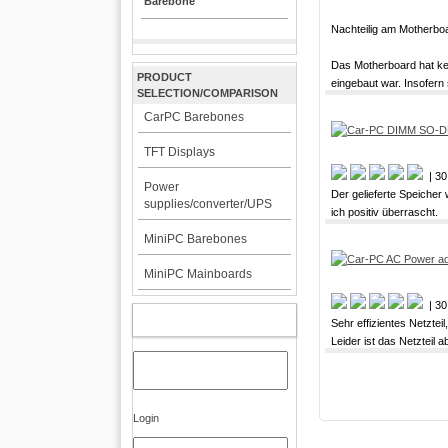
Barebone
Nachteilig am Motherboa
Das Motherboard hat ke
PRODUCT
eingebaut war. Insofern
SELECTION/COMPARISON
CarPC Barebones
TFT Displays
| 30
Power
Der gelieferte Speicher
supplies/converter/UPS
ich positiv überrascht.
MiniPC Barebones
MiniPC Mainboards
| 30
MY ACCOUNT
Sehr effizientes Netzte
Leider ist das Netzteil a
Login