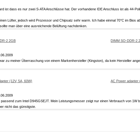
rd ist dass es nur zwei S-ATA Anschlüsse hat. Der vorhandene IDE Anschluss ist als 44-Polig
inen Lüfter, jedoch wird Prozessor und Chipsatz sehr warm. Ich habe einmal 70°C im Bios 
 sollte man über eine ausreichende Belüftung nachdenken.
DIMM SO-DDR-2 
.06.2009
 war zu meiner Überraschung von einem Markenhersteller (Kingston), da kein Hersteller ang
AC Power adapter 
.06.2009
il, passend zum Intel D945GSEJT. Mein Leistungsmesser zeigt nur einen Verbrauch von 1W be
ber nicht das günstigste.