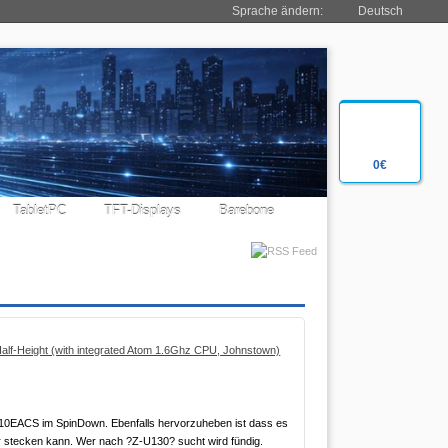
Sprache ändern:
Deutsch
0€
TabletPC
TFT-Displays
Barebone
lf-Height (with integrated Atom 1.6Ghz CPU, Johnstown)
WD10EACS im SpinDown. Ebenfalls hervorzuheben ist dass es
or stecken kann. Wer nach ?Z-U130? sucht wird fündig.