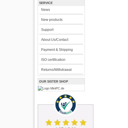
SERVICE
News
New products
Support
About Us/Contact
Payment & Shipping
ISO certification
Returns/Withdrawal
OUR SISTER SHOP