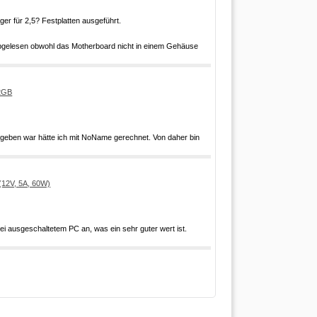
er für 2,5? Festplatten ausgeführt.
abgelesen obwohl das Motherboard nicht in einem Gehäuse
2GB
egeben war hätte ich mit NoName gerechnet. Von daher bin
(12V, 5A, 60W)
i ausgeschaltetem PC an, was ein sehr guter wert ist.