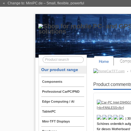
« Change to: MiniPC.de
– Small, flexible, powerful
Home
Compo
Our product range
CarTFT.com
Components
Product comments o
Professional CarPC/PND
Edge Computing / AI
TabletPC
| 30
Mini-TFT Displays
Schönes ordentlich auf
für dieses Motherboard 