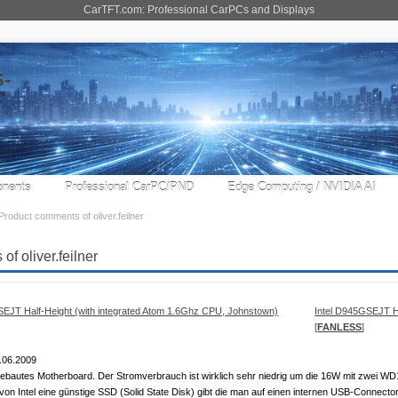
CarTFT.com: Professional CarPCs and Displays
nents
Professional CarPC/PND
Edge Computing / NVIDIA AI
Product comments of oliver.feilner
f oliver.feilner
Intel D945GSEJT Ha
[
FANLESS
]
.06.2009
gebautes Motherboard. Der Stromverbrauch ist wirklich sehr niedrig um die 16W mit zwei 
von Intel eine günstige SSD (Solid State Disk) gibt die man auf einen internen USB-Connect