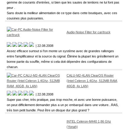
gemme de courants d'entrées, si bien que les sautes de tentions ne lui font pas
peur .
Sans doute la meilleur alimentation de ce type dans cette boutiques, avec ces
cousines plus puissantes.
Audio-Noise Filter for car/truck
| 22.08.2008
Assez efficace surtout si l'on monte un système avec de grandes rallonges
entre l'amplificateur et la source du signal. Élimine la plupart les grésillement un
bonne partie du souffle, même si cela doit dépendre des configurations de
chacun.
CALU-M2-4LAN ClearOS Router
(Intel Celeron 1.4Ghz, 512MB RAM,
40GB, 4x LAN)
| 22.08.2008
Super pas cher, très pratique, pas trop moche, et avec une bonne puissance,
on peut difficilement demander plus a un pc embarqué dans une voiture...RAS,
très bon petit bundle. Peut être un disque dur plus grand ?
INTEL Celeron-M440 1,86 Ghz
(Yonah)