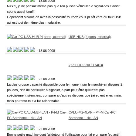
| 18.06.2008
Nickel, je ne pensait même pas que l'on puisse véhiculer le signal des clavier
souris aussi long!!!
Cependant si vous en avez la possibilité tournez vous plutôt vers du tout USB
qui est tout de même plus modulaire.
USB-HUB (4 ports, external)
| 18.06.2008
2,5" HDD 320GB
SATA
| 22.08.2008
La plus grosse capacité disponible pour le moment sur le marché en disques 2
pouces, rien de particulier a signaler, a part peut être qu'il n'est pas
spécialement silencieux comparé a d'autres disques que j'ai eu entre les main,
mais ça reste tout a fait raisonnable.
CALU-M2-4LAN - P4-M Car-PC
Barebone -- 4x LAN
| 22.08.2008
Bonne petite machine dont j'ai détourné l'utilisation pour faire un pare feu actif