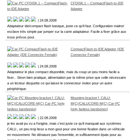
CFDISK.1 -- CompactFlash-to-IDE
Adapter
| 24.08.2008
Adaptateur ide/compact flash basique, juste ce qu'il faut. Configuration maitre/
esclave très simple par jumper sur la carte adaptateur. Facile a fixer grâce aux
trous prévus pour.
CompactFlash-to-IDE Adapter (IDE
Connector Female)
| 24.08.2008
Adaptateur le plus compact disponible, mais du coup un peu moins facile a
fixer... Sinon bien pratique, alimentation par la même prise que celle nécessaire
a un lecteur disquette ce qui laisse le connecteur molex pour un autre
périphérique.
Mounting bracket f. CALU-
M(C)/CALUCORE-M(C) Car-PC
[only fanless barebones]
| 22.08.2008
je les avait pu vu a l'origine, mais c'est juste ce qu'il manquait aux systèmes
CALU., un peu trop lisse a mon gout pour une bonne fixation dans un véhicule
en mouvement. Ne dénature pas l'ensemble, et suffisamment épais pour au