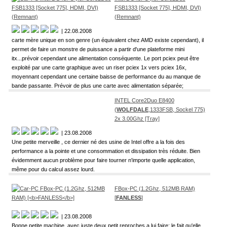
FSB1333 [Socket 775], HDMI, DVI)
(Remnant)
| 22.08.2008
carte mère unique en son genre (un équivalent chez AMD existe cependant), il
permet de faire un monstre de puissance a partir d'une plateforme mini
itx...prévoir cependant une alimentation conséquente. Le port pciex peut être
exploité par une carte graphique avec un riser pciex 1x vers pciex 16x,
moyennant cependant une certaine baisse de performance du au manque de
bande passante. Prévoir de plus une carte avec alimentation séparée;
INTEL Core2Duo E8400
(
WOLFDALE
,1333FSB, Sockel 775)
2x 3.00Ghz [Tray]
| 23.08.2008
Une petite merveille , ce dernier né des usine de Intel offre a la fois des
performance a la pointe et une consommation et dissipation très réduite. Bien
évidemment aucun problème pour faire tourner n'importe quelle application,
même pour du calcul assez lourd.
FBox-PC (1.2Ghz, 512MB RAM)
[
FANLESS
]
| 23.08.2008
Bonne petite machine, avec juste deux petit reproches a lui faire; le fait qu'elle