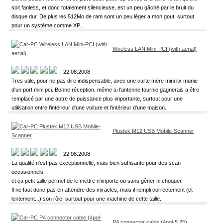
soit fanless, et donc totalement silencieuse, est un peu gâché par le bruit du
disque dur. De plus les 512Mo de ram sont un peu léger a mon gout, surtout
pour un système comme XP...
Wireless LAN Mini-PCI (with aerial)
| 22.08.2008
Tres utile, pour ne pas dire indispensable, avec une carte mère mini itx munie
d'un port mini pci. Bonne réception, même si l'antenne fournie gagnerais a être
remplacé par une autre de puissance plus importante, surtout pour une
utilisation entre l'intérieur d'une voiture et l'intérieur d'une maison.
Plustek M12 USB Mobile-Scanner
| 22.08.2008
La qualité n'est pas exceptionnelle, mais bien suffisante pour des scan
occasionnels.
et ça petit taille permet de le mettre n'importe ou sans gêner ni choquer.
Il ne faut donc pas en attendre des miracles, mais il rempli correctement (et
lentement...) son rôle, surtout pour une machine de cette taille.
P4 connector cable (4pol-5.25)