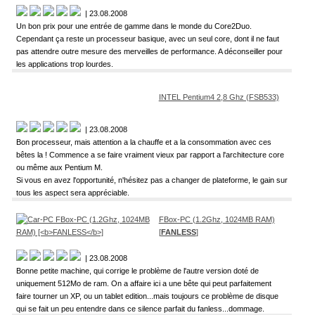
| 23.08.2008
Un bon prix pour une entrée de gamme dans le monde du Core2Duo.
Cependant ça reste un processeur basique, avec un seul core, dont il ne faut
pas attendre outre mesure des merveilles de performance. A déconseiller pour
les applications trop lourdes.
INTEL Pentium4 2,8 Ghz (FSB533)
| 23.08.2008
Bon processeur, mais attention a la chauffe et a la consommation avec ces
bêtes la ! Commence a se faire vraiment vieux par rapport a l'architecture core
ou même aux Pentium M.
Si vous en avez l'opportunité, n'hésitez pas a changer de plateforme, le gain sur
tous les aspect sera appréciable.
FBox-PC (1.2Ghz, 1024MB RAM)
[
FANLESS
]
| 23.08.2008
Bonne petite machine, qui corrige le problème de l'autre version doté de
uniquement 512Mo de ram. On a affaire ici a une bête qui peut parfaitement
faire tourner un XP, ou un tablet edition...mais toujours ce problème de disque
qui se fait un peu entendre dans ce silence parfait du fanless...dommage.