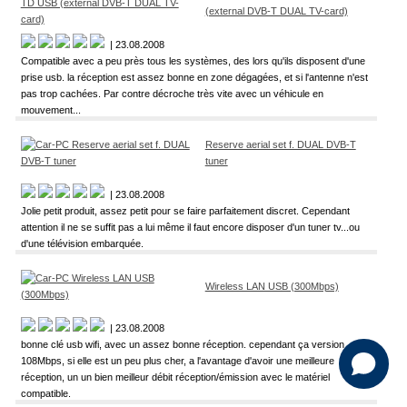
(external DVB-T DUAL TV-card)
| 23.08.2008
Compatible avec a peu près tous les systèmes, des lors qu'ils disposent d'une
prise usb. la réception est assez bonne en zone dégagées, et si l'antenne n'est
pas trop cachées. Par contre décroche très vite avec un véhicule en
mouvement...
Reserve aerial set f. DUAL DVB-T
tuner
| 23.08.2008
Jolie petit produit, assez petit pour se faire parfaitement discret. Cependant
attention il ne se suffit pas a lui même il faut encore disposer d'un tuner tv...ou
d'une télévision embarquée.
Wireless LAN USB (300Mbps)
| 23.08.2008
bonne clé usb wifi, avec un assez bonne réception. cependant ça version
108Mbps, si elle est un peu plus cher, a l'avantage d'avoir une meilleure
réception, un un bien meilleur débit réception/émission avec le matériel
compatible.