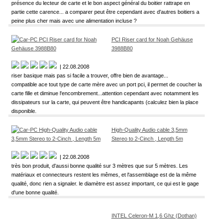
présence du lecteur de carte et le bon aspect général du boitier rattrape en
partie cette carence... a comparer peut être cependant avec d'autres boitiers a
peine plus cher mais avec une alimentation incluse ?
PCI Riser card for Noah Gehäuse
3988B80
| 22.08.2008
riser basique mais pas si facile a trouver, offre bien de avantage...
compatible ace tout type de carte mère avec un port pci, il permet de coucher la
carte fille et diminue l'encombrement...attention cependant avec notamment les
dissipateurs sur la carte, qui peuvent être handicapants (calculez bien la place
disponible.
High-Quality Audio cable 3,5mm
Stereo to 2-Cinch , Length 5m
| 22.08.2008
très bon produit, d'aussi bonne qualité sur 3 mètres que sur 5 mètres. Les
matériaux et connecteurs restent les mêmes, et l'assemblage est de la même
qualité, donc rien a signaler. le diamètre est assez important, ce qui est le gage
d'une bonne qualité.
INTEL Celeron-M 1,6 Ghz (Dothan)