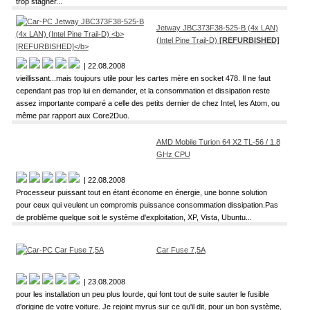
trop stagner...
Jetway JBC373F38-525-B (4x LAN)
(Intel Pine Trail-D)
[REFURBISHED]
| 22.08.2008
vieillissant...mais toujours utile pour les cartes mère en socket 478. Il ne faut
cependant pas trop lui en demander, et la consommation et dissipation reste
assez importante comparé a celle des petits dernier de chez Intel, les Atom, ou
même par rapport aux Core2Duo.
AMD Mobile Turion 64 X2 TL-56 / 1.8
GHz CPU
| 22.08.2008
Processeur puissant tout en étant économe en énergie, une bonne solution
pour ceux qui veulent un compromis puissance consommation dissipation.Pas
de problème quelque soit le système d'exploitation, XP, Vista, Ubuntu...
Car Fuse 7,5A
| 23.08.2008
pour les installation un peu plus lourde, qui font tout de suite sauter le fusible
d'origine de votre voiture. Je rejoint myrus sur ce qu'il dit, pour un bon système,