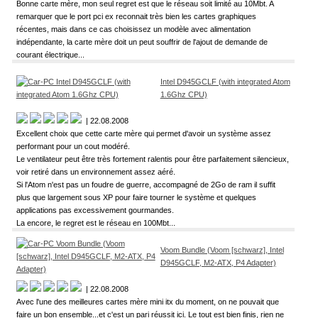
Bonne carte mère, mon seul regret est que le réseau soit limité au 10Mbt. A
remarquer que le port pci ex reconnait très bien les cartes graphiques
récentes, mais dans ce cas choisissez un modèle avec alimentation
indépendante, la carte mère doit un peut souffrir de l'ajout de demande de
courant électrique...
Intel D945GCLF (with integrated Atom
1.6Ghz CPU)
| 22.08.2008
Excellent choix que cette carte mère qui permet d'avoir un système assez
performant pour un cout modéré.
Le ventilateur peut être très fortement ralentis pour être parfaitement silencieux,
voir retiré dans un environnement assez aéré.
Si l'Atom n'est pas un foudre de guerre, accompagné de 2Go de ram il suffit
plus que largement sous XP pour faire tourner le système et quelques
applications pas excessivement gourmandes.
La encore, le regret est le réseau en 100Mbt...
Voom Bundle (Voom [schwarz], Intel
D945GCLF, M2-ATX, P4 Adapter)
| 22.08.2008
Avec l'une des meilleures cartes mère mini itx du moment, on ne pouvait que
faire un bon ensemble...et c'est un pari réussit ici. Le tout est bien finis, rien ne