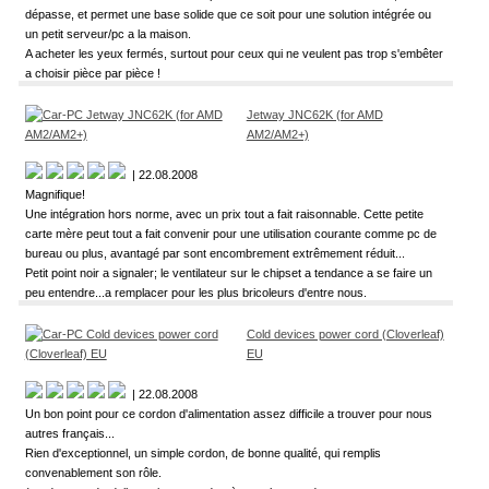
dépasse, et permet une base solide que ce soit pour une solution intégrée ou
un petit serveur/pc a la maison.
A acheter les yeux fermés, surtout pour ceux qui ne veulent pas trop s'embêter
a choisir pièce par pièce !
Jetway JNC62K (for AMD
AM2/AM2+)
| 22.08.2008
Magnifique!
Une intégration hors norme, avec un prix tout a fait raisonnable. Cette petite
carte mère peut tout a fait convenir pour une utilisation courante comme pc de
bureau ou plus, avantagé par sont encombrement extrêmement réduit...
Petit point noir a signaler; le ventilateur sur le chipset a tendance a se faire un
peu entendre...a remplacer pour les plus bricoleurs d'entre nous.
Cold devices power cord (Cloverleaf)
EU
| 22.08.2008
Un bon point pour ce cordon d'alimentation assez difficile a trouver pour nous
autres français...
Rien d'exceptionnel, un simple cordon, de bonne qualité, qui remplis
convenablement son rôle.