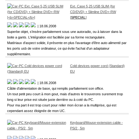
Ext. Case 5,25 USB SLIM (for
CD/DVD) + Slimline DVD+-RW
[
SPECIAL
]
| 18.06.2008
Superbe objet, s'insère parfaitement sous une autoradio, ou à laisser dans la
boite a gants. L'intégration est facilitée par sa forme rectangulaire.
Matériaux d'aspect solide, il présente en plus l'avantage d'être auto alimenté par
les ports usb de votre ordinateur, ce qui évite l'achat d'un adaptateur
supplémentaire.
Cold devices power cord (Standard)
EU
| 18.06.2008
Câble d'alimentation de base, qui remplis parfaitement son office.
Un tout petit peu court à mon gout, mais d'autres le trouverons surement trop
long si leur prise est située juste derrière ou à coté du PC.
Pour ma part il est trop court pour relier mon écran a la multiprise, qui est
cependant assez éloignée de mon UC.
Keyboard/Mouse-extension cable -
PS/2 , 5m