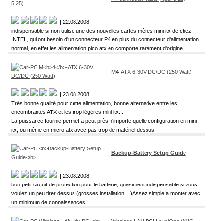
| 22.08.2008
indispensable si non utilise une des nouvelles cartes mères mini itx de chez
INTEL, qui ont besoin d'un connecteur P4 en plus du connecteur d'alimentation
normal, en effet les alimentation pico atx en comporte rarement d'origine...
M
4
-ATX 6-30V DC/DC (250 Watt)
| 23.08.2008
Trés bonne qualité pour cette alimentation, bonne alternative entre les
encombrantes ATX et les trop légères mini itx...
La puissance fournie permet a peut près n'importe quelle configuration en mini
itx, ou même en micro atx avec pas trop de matériel dessus.
Backup-Battery Setup Guide
| 23.08.2008
bon petit circuit de protection pour le batterie, quasiment indispensable si vous
voulez un peu tirer dessus (grosses installation ...)Assez simple a monter avec
un minimum de connaissances.