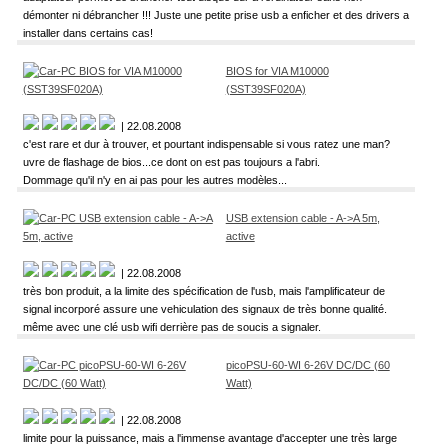
démonter ni débrancher !!! Juste une petite prise usb a enficher et des drivers a
installer dans certains cas!
BIOS for VIA M10000
(SST39SF020A)
| 22.08.2008
c'est rare et dur à trouver, et pourtant indispensable si vous ratez une man?
uvre de flashage de bios...ce dont on est pas toujours a l'abri.
Dommage qu'il n'y en ai pas pour les autres modèles...
USB extension cable - A->A 5m,
active
| 22.08.2008
très bon produit, a la limite des spécification de l'usb, mais l'amplificateur de
signal incorporé assure une vehiculation des signaux de très bonne qualité.
même avec une clé usb wifi derrière pas de soucis a signaler.
picoPSU-60-WI 6-26V DC/DC (60
Watt)
| 22.08.2008
limite pour la puissance, mais a l'immense avantage d'accepter une très large