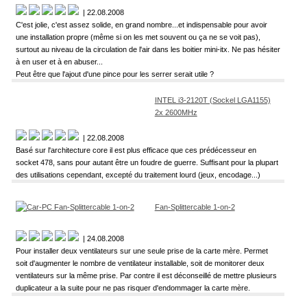
| 22.08.2008
C'est jolie, c'est assez solide, en grand nombre...et indispensable pour avoir
une installation propre (même si on les met souvent ou ça ne se voit pas),
surtout au niveau de la circulation de l'air dans les boitier mini-itx. Ne pas hésiter
à en user et à en abuser...
Peut être que l'ajout d'une pince pour les serrer serait utile ?
INTEL i3-2120T (Sockel LGA1155)
2x 2600MHz
| 22.08.2008
Basé sur l'architecture core il est plus efficace que ces prédécesseur en
socket 478, sans pour autant être un foudre de guerre. Suffisant pour la plupart
des utilisations cependant, excepté du traitement lourd (jeux, encodage...)
Fan-Splittercable 1-on-2
| 24.08.2008
Pour installer deux ventilateurs sur une seule prise de la carte mère. Permet
soit d'augmenter le nombre de ventilateur installable, soit de monitorer deux
ventilateurs sur la même prise. Par contre il est déconseillé de mettre plusieurs
duplicateur a la suite pour ne pas risquer d'endommager la carte mère.