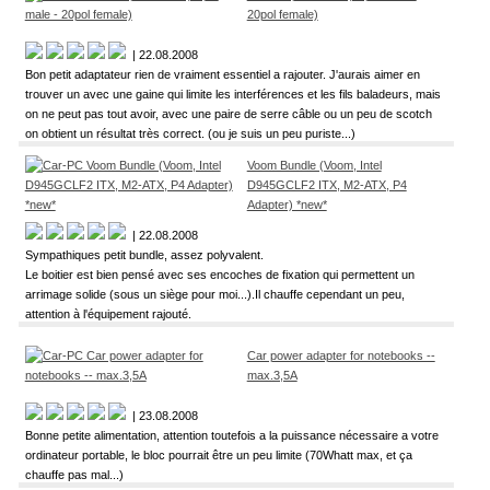
20pol female)
| 22.08.2008
Bon petit adaptateur rien de vraiment essentiel a rajouter. J'aurais aimer en
trouver un avec une gaine qui limite les interférences et les fils baladeurs, mais
on ne peut pas tout avoir, avec une paire de serre câble ou un peu de scotch
on obtient un résultat très correct. (ou je suis un peu puriste...)
Voom Bundle (Voom, Intel
D945GCLF2 ITX, M2-ATX, P4
Adapter) *new*
| 22.08.2008
Sympathiques petit bundle, assez polyvalent.
Le boitier est bien pensé avec ses encoches de fixation qui permettent un
arrimage solide (sous un siège pour moi...).Il chauffe cependant un peu,
attention à l'équipement rajouté.
Car power adapter for notebooks --
max.3,5A
| 23.08.2008
Bonne petite alimentation, attention toutefois a la puissance nécessaire a votre
ordinateur portable, le bloc pourrait être un peu limite (70Whatt max, et ça
chauffe pas mal...)