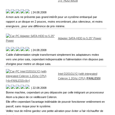
3,5" HDD 80GB
| 24.08.2008
A mon avis ne présente pas grand intérêt pour un système embarqué par
rapport a un disque en 2 pouces, moins encombrant, plus silencieux, et moins
energivore...pour une différence de prix minime.
Adapter SATA-HDD to 5.25" Power
| 24.08.2008
Cable d'alimentation simple transformant simplement les adaptateurs molex
vers une prise sata, cependant indispensable si l'alimentation n'en dispose pas
d'origine pour mettre un disque sata.
Intel D201GLY2 (with integrated
Celeron 1.2Ghz CPU) [
FANLESS
]
| 22.08.2008
Bonne machine, cependant un peu dépassée par celle intégrant un processeur
Atom a la place de ce vieillissant Celeron.
Elle offre cependant l'avantage indéniable de pouvoir fonctionner entièrement en
passif, sans risque pour le système.
Veillez tout de même gardez une petite aération pour éviter a l'air réchauffer de