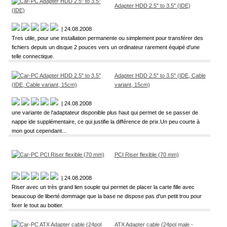
Adapter HDD 2.5" to 3.5" (IDE)
| 24.08.2008
Tres utile, pour une installation permanente ou simplement pour transférer des
fichiers depuis un disque 2 pouces vers un ordinateur rarement équipé d'une
telle connectique.
Adapter HDD 2.5" to 3.5" (IDE, Cable
variant, 15cm)
| 24.08.2008
une variante de l'adaptateur disponible plus haut qui permet de se passer de
nappe ide supplémentaire, ce qui justifie la différence de prix.Un peu courte à
mon gout cependant...
PCI Riser flexible (70 mm)
| 24.08.2008
Riser avec un très grand lien souple qui permet de placer la carte fille avec
beaucoup de liberté.dommage que la base ne dispose pas d'un petit trou pour
fixer le tout au boitier.
ATX Adapter cable (24pol male -