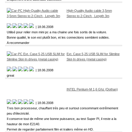
High-Quality Audio cable 3,5mm
Stereo to 2-Cinch , Length 3m
| 18.06.2008
Utilisé pour relier mon mini pc a ma chaine une fois sortis de la voiture.
Bonne qualité, le son est plutôt bon, et les connections semblent solides.
A recommander
Ext. Case 5,25 USB SLIM for Slimline
Slot-In drives (metal casing)
| 18.06.2008
great
INTEL Pentium-M 1,6 Ghz (Dothan)
| 18.06.2008
Tres bon processeur, chauffant très peu et surtout consommant extrêmement
peu d'électricité.
Il conserve tout de même une bonne puissance, au test Super PI, il reste a la
hauteur de mon E2140.
Permet de regarder parfaitement film et trailers même en HD.