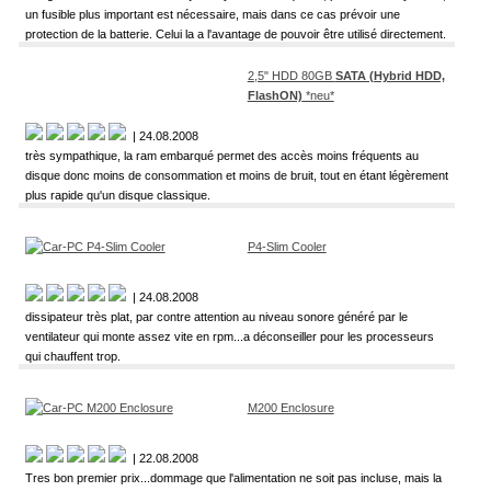
un fusible plus important est nécessaire, mais dans ce cas prévoir une
protection de la batterie. Celui la a l'avantage de pouvoir être utilisé directement.
2,5" HDD 80GB
SATA (Hybrid HDD,
FlashON)
*neu*
| 24.08.2008
très sympathique, la ram embarqué permet des accès moins fréquents au
disque donc moins de consommation et moins de bruit, tout en étant légèrement
plus rapide qu'un disque classique.
P4-Slim Cooler
| 24.08.2008
dissipateur très plat, par contre attention au niveau sonore généré par le
ventilateur qui monte assez vite en rpm...a déconseiller pour les processeurs
qui chauffent trop.
M200 Enclosure
| 22.08.2008
Tres bon premier prix...dommage que l'alimentation ne soit pas incluse, mais la