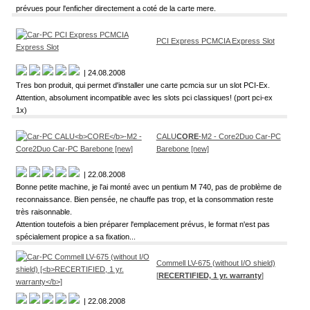
prévues pour l'enficher directement a coté de la carte mere.
PCI Express PCMCIA Express Slot
| 24.08.2008
Tres bon produit, qui permet d'installer une carte pcmcia sur un slot PCI-Ex.
Attention, absolument incompatible avec les slots pci classiques! (port pci-ex
1x)
CALU
CORE
-M2 - Core2Duo Car-PC
Barebone [new]
| 22.08.2008
Bonne petite machine, je l'ai monté avec un pentium M 740, pas de problème de
reconnaissance. Bien pensée, ne chauffe pas trop, et la consommation reste
très raisonnable.
Attention toutefois a bien préparer l'emplacement prévus, le format n'est pas
spécialement propice a sa fixation...
Commell LV-675 (without I/O shield)
[
RECERTIFIED, 1 yr. warranty
]
| 22.08.2008