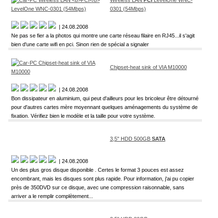
Wireless LAN
PCI
LevelOne WNC-
0301 (54Mbps)
| 24.08.2008
Ne pas se fier a la photos qui montre une carte réseau filaire en RJ45...il s'agit
bien d'une carte wifi en pci. Sinon rien de spécial a signaler
Chipset-heat sink of VIA M10000
| 24.08.2008
Bon dissipateur en aluminium, qui peut d'ailleurs pour les bricoleur être détourné
pour d'autres cartes mère moyennant quelques aménagements du système de
fixation. Vérifiez bien le modèle et la taille pour votre système.
3,5" HDD 500GB
SATA
| 24.08.2008
Un des plus gros disque disponible . Certes le format 3 pouces est assez
encombrant, mais les disques sont plus rapide. Pour information, j'ai pu copier
près de 350DVD sur ce disque, avec une compression raisonnable, sans
arriver a le remplir complètement...