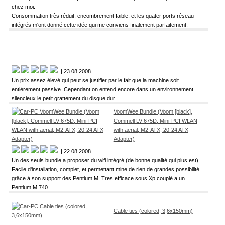
chez moi.
Consommation très réduit, encombrement faible, et les quater ports réseau
intégrés m'ont donné cette idée qui me conviens finalement parfaitement.
| 23.08.2008
Un prix assez élevé qui peut se justifier par le fait que la machine soit
entièrement passive. Cependant on entend encore dans un environnement
silencieux le petit grattement du disque dur.
VoomWee Bundle (Voom [black],
Commell LV-675D, Mini-PCI WLAN
with aerial, M2-ATX, 20-24 ATX
Adapter)
| 22.08.2008
Un des seuls bundle a proposer du wifi intégré (de bonne qualité qui plus est).
Facile d'installation, complet, et permettant mine de rien de grandes possibilité
grâce à son support des Pentium M. Tres efficace sous Xp couplé a un
Pentium M 740.
Cable ties (colored, 3,6x150mm)