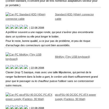
(cordon standard, il convient pour de très nombreux adaptateurs secteur pour
pc portable.)
Standard HDD (40pin) connector
cable
| 22.08.2008
A préférer souvent a une nappe ronde, qui peut s'avérer plus encombrante
dans un système ou elle peut longer le boitier.
Pour le reste, bonne qualité, a ce jour pas de problème, et peu de risque
d'arrachage des connecteurs qui sont bien assemblés.
MiniKey (Tiny USB keyboard)
| 22.08.2008
Clavier (trop ?) basique, mais avec une taille lilliputienne, qui permet de le
ranger facilement dans la boite a gant, le cordon usb étant suffisamment grand
pour que le passager ou le chauffeur puisse l'utiliser sans se contorsionner
outre mesure.
picoPSU-90 DC/DC PC ATX power
supply (Fanless, 90 Watt)
| 22.08.2008