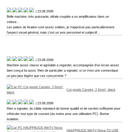
| 23.08.2008
Belle machine, très puissante, idéale couplée a un amplificateur dans un
voiture...
Les pattes de fixation sont assez solides, je n'apprécie pas particulièrement
l'aspect visuel général, mais c'est un avis personnel et subjectif...
| 23.08.2008
Machine assez classe et agréable a regarder, accompagnée d'un écran assez
bien conçut lui aussi. Rien de particulier a signaler, si ce n'est une connectique
un peu plus légère que ces concurrents ?
Cut goods Carwire, 2,5mm², black
| 23.08.2008
Rien a signaler, du câble standard de bonne qualité et de section suffisante pour
véhiculer tout type de courant (du moins pour une utilisation PC). Bonne
isolation.
HAUPPAUGE WinTV Nova-TD USB