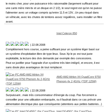
le moins cher, pour une puissance très raisonnable (largement suffisant pour
une carte mère mini itx et un disque en 2 1/2), le seul regret est qu'on ne puisse
l'alimenter avec un voltage compris qu'entre 11.5 et 13V...Un peu risqué dans
un véhicule, avec les chutes de tentions assez regulières, sans installer un filtre
avant.
Intel Celeron 850
| 22.08.2008
Complètement hors course, a peine suffisant pour un système léger basé sur
un système d'exploitation libre de type linux. Sous Xp le pc est tout juste
exploitable, la lecture des dvix demande par exemple des concessions.
Peut se justifier pour l'upgrade d'un système très bien intégré, et encore, il est
sans doute plus avantageux de tout remplacer.
AMD AM2 Athlon X4 QuadCore 9750
Phenom 4x 2,4GHz (TDP 125W)
| 22.08.2008
Surpuissant...mais très consommateur d'énergie du coup. Pas forcement a
conseiller pour une utilisation embarquée, ou il faudrait dans ce cas prévoir une
alimentation électrique plus que conséquente (attentions aux petites batteries...)
Intel DG45FC (for Core2Duo