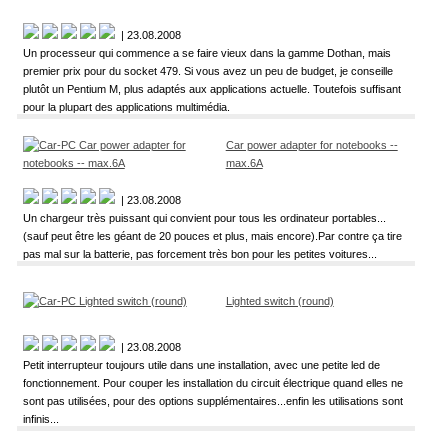
| 23.08.2008
Un processeur qui commence a se faire vieux dans la gamme Dothan, mais
premier prix pour du socket 479. Si vous avez un peu de budget, je conseille
plutôt un Pentium M, plus adaptés aux applications actuelle. Toutefois suffisant
pour la plupart des applications multimédia.
Car power adapter for notebooks --
max.6A
| 23.08.2008
Un chargeur très puissant qui convient pour tous les ordinateur portables...
(sauf peut être les géant de 20 pouces et plus, mais encore).Par contre ça tire
pas mal sur la batterie, pas forcement très bon pour les petites voitures...
Lighted switch (round)
| 23.08.2008
Petit interrupteur toujours utile dans une installation, avec une petite led de
fonctionnement. Pour couper les installation du circuit électrique quand elles ne
sont pas utilisées, pour des options supplémentaires...enfin les utilisations sont
infinis...