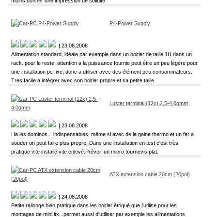
moins donner une impression de solidité.
P4-Power Supply
| 23.08.2008
Alimentation standard, idéale par exemple dans un boitier de taille 1U dans un
rack. pour le reste, attention a la puissance fournie peut être un peu légère pour
une installation pc fixe, donc a utiliser avec des élément peu consommateurs.
Tres facile a intégrer avec son boitier propre et sa petite taille.
Luster terminal (12x) 2,5-4,0qmm
| 23.08.2008
Ha les dominos... indispensables, même si avec de la gaine thermo et un fer a
souder on peut faire plus propre. Dans une installation en test c'est très
pratique vite installé vite enlevé.Prévoir un micro tournevis plat.
ATX extension cable 20cm (20pol)
| 24.08.2008
Petite rallonge bien pratique dans les boitier étriqué que j'utilise pour les
montages de mini itx...permet aussi d'utiliser par exemple les alimentations