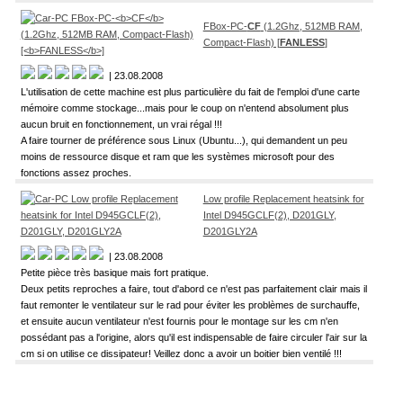
FBox-PC-
CF
(1.2Ghz, 512MB RAM,
Compact-Flash) [
FANLESS
]
| 23.08.2008
L'utilisation de cette machine est plus particulière du fait de l'emploi d'une carte
mémoire comme stockage...mais pour le coup on n'entend absolument plus
aucun bruit en fonctionnement, un vrai régal !!!
A faire tourner de préférence sous Linux (Ubuntu...), qui demandent un peu
moins de ressource disque et ram que les systèmes microsoft pour des
fonctions assez proches.
Low profile Replacement heatsink for
Intel D945GCLF(2), D201GLY,
D201GLY2A
| 23.08.2008
Petite pièce très basique mais fort pratique.
Deux petits reproches a faire, tout d'abord ce n'est pas parfaitement clair mais il
faut remonter le ventilateur sur le rad pour éviter les problèmes de surchauffe,
et ensuite aucun ventilateur n'est fournis pour le montage sur les cm n'en
possédant pas a l'origine, alors qu'il est indispensable de faire circuler l'air sur la
cm si on utilise ce dissipateur! Veillez donc a avoir un boitier bien ventilé !!!