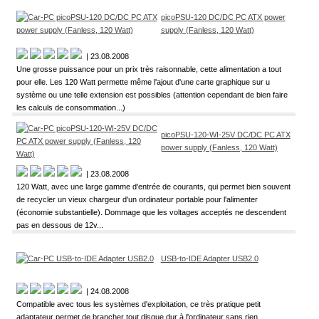
picoPSU-120 DC/DC PC ATX power
supply (Fanless, 120 Watt)
| 23.08.2008
Une grosse puissance pour un prix très raisonnable, cette alimentation a tout
pour elle. Les 120 Watt permette même l'ajout d'une carte graphique sur u
système ou une telle extension est possibles (attention cependant de bien faire
les calculs de consommation...)
picoPSU-120-WI-25V DC/DC PC ATX
power supply (Fanless, 120 Watt)
| 23.08.2008
120 Watt, avec une large gamme d'entrée de courants, qui permet bien souvent
de recycler un vieux chargeur d'un ordinateur portable pour l'alimenter
(économie substantielle). Dommage que les voltages acceptés ne descendent
pas en dessous de 12v...
USB-to-IDE Adapter USB2.0
| 24.08.2008
Compatible avec tous les systèmes d'exploitation, ce très pratique petit
adaptateur permet de brancher tout disque dur à l'ordinateur sans rien