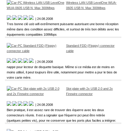
Wireless LAN USB LevelOne WUA-
0605 USB N_Max 300Mbps
| 24.08.2008
Tres bonne clé usb wifi extrêmement puissante autorisant une bonne réception
même dans des condition assez difficiles, et surtout de très bon débits avec les
équipements compatibles 108Mbps
Standard FDD (Floppy) connector
cable
| 24.08.2008
nappe pour lecteur de disquette basique. Même si ce média est de moins en
moins utilisé, il peut toujours être utile, notamment pour mettre a jour le bios de
votre carte mère.
Slot plate with 2x USB 2.0 and 2x
Firewire connector
| 24.08.2008
Bien pratique, il est assez rare de trouver des équerre avec les deux
connecteurs réunis. Il est a signaler que l'équerre pci peut être retirée
(quelques petites vis), pour ne conserver que les ports plus faciles a intégrer.