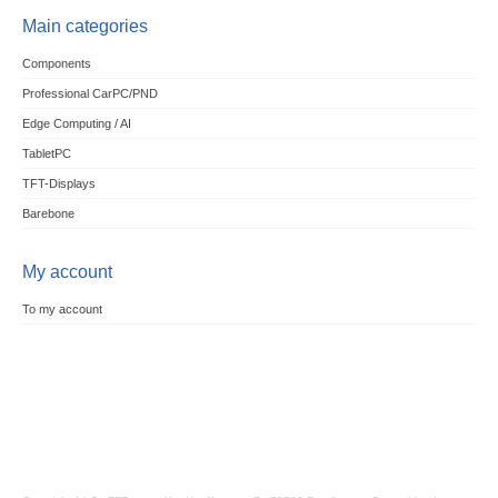
Main categories
Components
Professional CarPC/PND
Edge Computing / AI
TabletPC
TFT-Displays
Barebone
My account
To my account