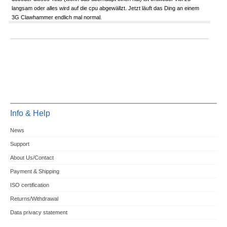
langsam oder alles wird auf die cpu abgewällzt. Jetzt läuft das Ding an einem
3G Clawhammer endlich mal normal.
Info & Help
News
Support
About Us/Contact
Payment & Shipping
ISO certification
Returns/Withdrawal
Data privacy statement