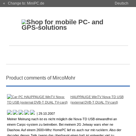
« Change to: MiniPC.de
Deutsch
Product comments of MircoMohr
HAUPPAUGE WinTV Nova-TD USB
(external DVB-T DUAL TV-card)
| 29.10.2007
Meiner Meinung nach ist es nicht möglich die Nova-TD USB einwandfrei an
einem Carpc-system zu betreiben. Bei meinem 2G Jetway wars eher ne
Diashow. Auf einem 2600+Mhz HomePC lief es auch nur mit rucklern. Also der
decoder dieses Teils (wenn das überhaupt einen hat) ist entweder viel zu