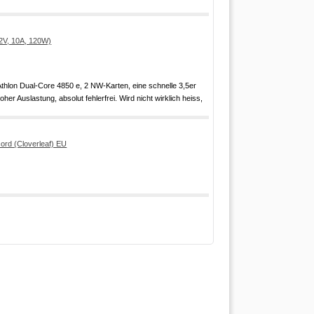
2V, 10A, 120W)
lon Dual-Core 4850 e, 2 NW-Karten, eine schnelle 3,5er
er Auslastung, absolut fehlerfrei. Wird nicht wirklich heiss,
ord (Cloverleaf) EU