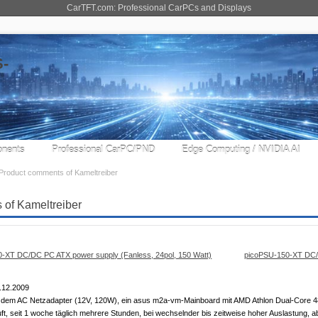
CarTFT.com: Professional CarPCs and Displays
nents
Professional CarPC/PND
Edge Computing / NVIDIA AI
Product comments of Kameltreiber
 of Kameltreiber
picoPSU-150-XT DC/D
.12.2009
dem AC Netzadapter (12V, 120W), ein asus m2a-vm-Mainboard mit AMD Athlon Dual-Core 4850
t, seit 1 woche täglich mehrere Stunden, bei wechselnder bis zeitweise hoher Auslastung, a