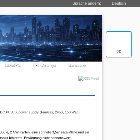
Sprache ändern:
Deutsch
0€
TabletPC
TFT-Displays
Barebone
C PC ATX power supply (Fanless, 24pol, 150 Watt)
 e, 2 NW-Karten, eine schnelle 3,5er sata-Platte und ein
bsolut fehlerfrei. Erwärmung nicht nennenswert!